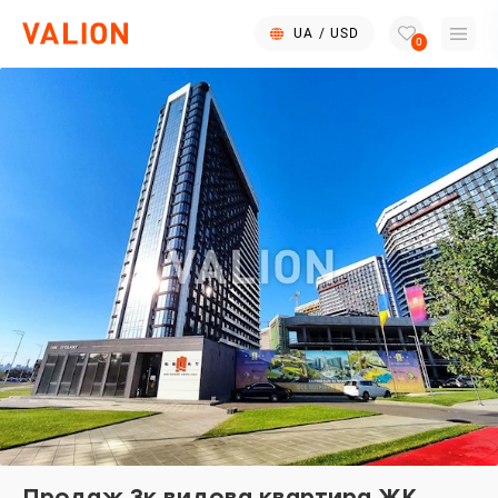
UA
/
USD
0
Продаж 3к видова квартира ЖК