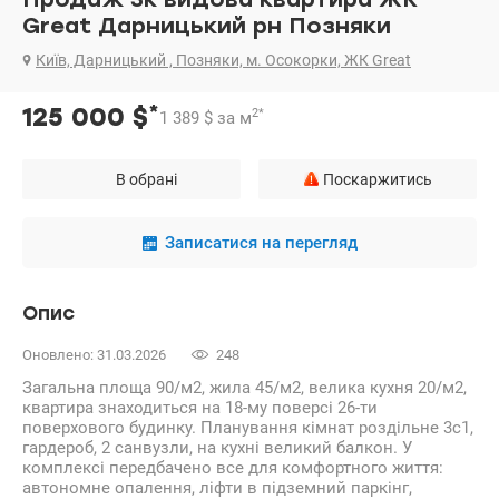
Great Дарницький рн Позняки
Київ, Дарницький , Позняки, м. Осокорки, ЖК Great
*
125 000
$
2
*
1 389
$
за м
В обрані
Поскаржитись
Записатися на перегляд
Опис
Оновлено: 31.03.2026
248
Загальна площа 90/м2, жила 45/м2, велика кухня 20/м2,
квартира знаходиться на 18-му поверсі 26-ти
поверхового будинку. Планування кімнат роздільне 3c1,
гардероб, 2 санвузли, на кухні великий балкон. У
комплексі передбачено все для комфортного життя:
автономне опалення, ліфти в підземний паркінг,