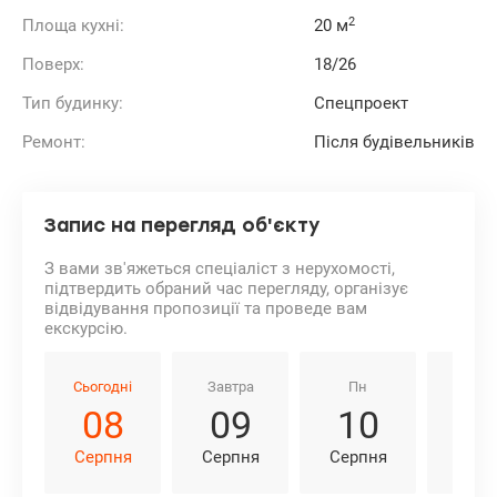
2
Площа кухні:
20 м
Поверх:
18/26
Тип будинку:
Спецпроект
Ремонт:
Після будівельників
Запис на перегляд об'єкту
З вами зв'яжеться спеціаліст з нерухомості,
підтвердить обраний час перегляду, організує
відвідування пропозиції та проведе вам
екскурсію.
Сьогодні
Завтра
Пн
Вт
08
09
10
1
Серпня
Серпня
Серпня
Серп