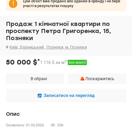
Цей об'єкт вже продано або зданий в оренду і не бере
!
участі в результатах пошуку
Продаж 1 кімнатної квартири по
проспекту Петра Григоренка, 15,
Позняки
Київ, Дарницький , Позняки, м. Позняки
*
50 000
$
2
*
1 116
$
за м
Без комісії
В обрані
Поскаржитись
Записатися на перегляд
Опис
Оновлено: 31.03.2026
256