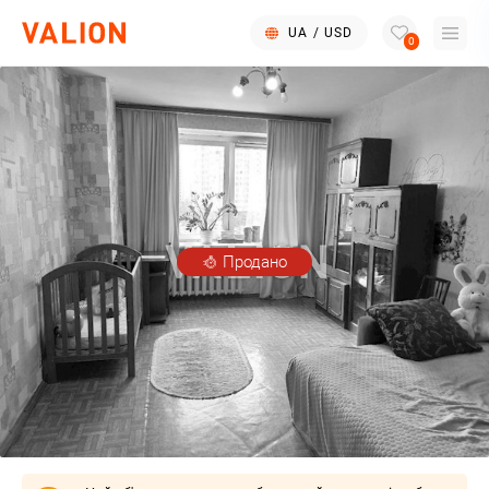
UA
/
USD
0
Продано