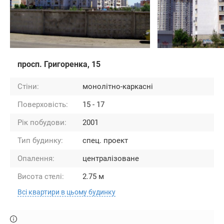
просп. Григоренка, 15
Стіни:
монолітно-каркасні
Поверховість:
15 - 17
Рік побудови:
2001
Тип будинку:
спец. проект
Опалення:
централізоване
Висота стелі:
2.75 м
Всі квартири в цьому будинку