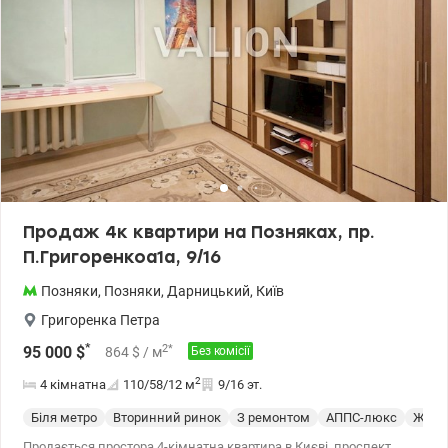
64 480 у.o. 096 644 99 34 - Юлія Івахно valion.ua/1152159
Продаж 4к квартири на Позняках, пр.
П.Григоренкоа1а, 9/16
Позняки
,
Позняки
,
Дарницький
,
Київ
Григоренка Петра
*
2
*
95 000
$
864
$
/ м
Без комісії
2
4 кімнатна
110/58/12
м
9/16 эт.
Біля метро
Вторинний ринок
З ремонтом
АППС-люкс
Жило
Продається простора 4-кімнатна квартира в Києві, проспект