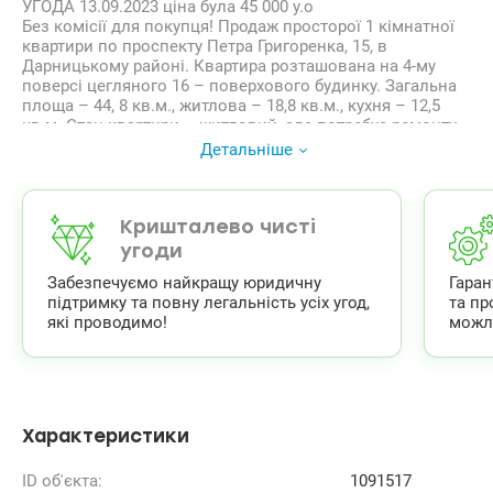
УГОДА 13.09.2023 ціна була 45 000 у.о
Без комісії для покупця! Продаж просторої 1 кімнатної
квартири по проспекту Петра Григоренка, 15, в
Дарницькому районі. Квартира розташована на 4-му
поверсі цегляного 16 – поверхового будинку. Загальна
площа – 44, 8 кв.м., житлова – 18,8 кв.м., кухня – 12,5
кв.м. Стан квартири – житловий, але потребує ремонту.
Встановлені лічильники на воду, та електроєнергію.
Детальніше
Вікна – склопакети.
Будинок цегляний, 2001 року побудови, має закритий
двір, в’їзд через шлагбаум. Є місця для паркування авто.
Через дорогу є парковка з охороною. В кожному
Кришталево чисті
парадному встановлені домофони, та є консьєржі,
угоди
працюють 2 ліфти. Поруч з будинком – NOVUS, багато
Забезпечуємо найкращу юридичну
Гара
маленьких магазинів, кафе, дитячий садок, школа.
підтримку та повну легальність усіх угод,
та пр
Відразу через дорогу зупинка трамваю, та ін.
які проводимо!
можл
громадського транспорту. До ст. метро Позняки – 1,2
км. (15 хв. пішки).
Один власник. Документи готові до швидкої угоди!
Valion.ua/1091517
Характеристики
ID об'єкта:
1091517