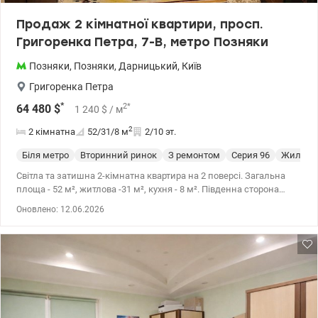
Продаж 2 кімнатної квартири, просп.
Григоренка Петра, 7-В, метро Позняки
Позняки
,
Позняки
,
Дарницький
,
Київ
Григоренка Петра
*
2
*
64 480
$
1 240
$
/ м
2
2 кімнатна
52/31/8
м
2/10 эт.
Біля метро
Вторинний ринок
З ремонтом
Cерия 96
Жилое с
Світла та затишна 2-кімнатна квартира на 2 поверсі. Загальна
площа - 52 м², житлова -31 м², кухня - 8 м². Південна сторона
забезпечує багато природного світла протягом дня. Локація, яка
Оновлено: 12.06.2026
продає сама себе: - Слов'янська гімназія, школи та дитячі
садочки поруч; - Ашан, Новус, АТБ, Еко-маркет – у пішій
доступності; - поруч знаходяться Нова пошта та укрпошта; - ТРЦ
River Mall та Алладін – за кілька хвилин; - зера Сонячне та
Качине для прогулянок і відпочинку; - pупинка громадського
транспорту - лише 3 хвилини пішки від будинку$ - 100 метрів до
McDonald's. - до метро 15 хвинил пішої прогулянки. Ідеальний
варіант як для власного проживання, так і для інвестиції. Ціна -