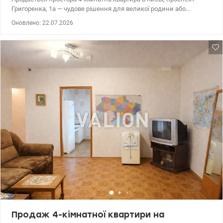
Григоренка, 1а — чудове рішення для великої родини або
вигідної інвестиції Загальна площа: 109,7 м² Житлова: 57,8 м²
Оновлено: 22.07.2026
Кухня: 11,8 м² Поверх: 9 з 16. Квартира в житловому стані, під
ремонт — ідеальний варіант для тих, хто хоче створити простір
повністю під себе та реалізувати власний дизайн-проект.
Переваги: 4 окремі кімнати — комфорт для всієї родини 2 великі
лоджії Висота стель 2,65 м Чистий, відремонтований під'їзд
Консьєрж — додаткова безпека Відмінна локація: Поруч Озеро
Сонячне — прогулянки та відпочинок біля води У пішій
доступності ТЦ, супермаркети, кафе та ресторани Школи, дитячі
садки, медичні центри Зручна транспортна розв'язка: До метро
«Позняки» — 5 хвилин на транспорті Пішки — близько 20 хвилин
Чудово підійде: для великої родини для інвестицій
(перепланування / оренда) єВідновлення Ціна 95 000у.о.
0505143879 Наталя valion.ua/1149122
Продаж 4-кімнатної квартири на