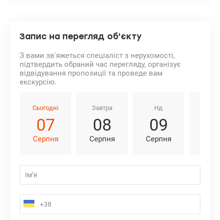
Запис на перегляд об'єкту
З вами зв'яжеться спеціаліст з нерухомості,
підтвердить обраний час перегляду, організує
відвідування пропозиції та проведе вам
екскурсію.
Сьогодні
Завтра
Нд
Пн
07
08
09
1
Серпня
Серпня
Серпня
Серп