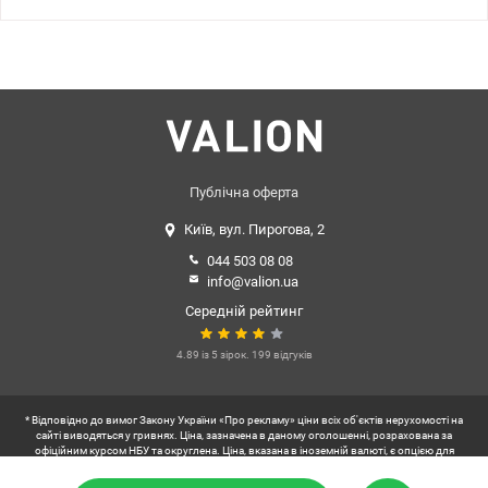
м2, туалет 1,3 м2). Залишаються частково меблі та побутова
техніка. Будинок доглянутий, чистий під’їзд, два ліфти,
побудований у 1998 році. Локація: Чудове місце для життя –
поруч є все необхідне для комфорту! Школи, дитячі садочки, ТРЦ
River Mall, Aladdin, Piramida, супермаркети, ринок, локації для
прогулянок, в пішій доступності озеро Сонячне, парк
Прибережний на Дніпрі. Метро Позняки 15 хв пішки, поруч
зупинки міського транспорту, зручна транспортна розв’язка -
швидкий виїзд на просп. Бажана та до центру міста. За запитом
надсилаю відео огляд. Це прекрасний варіант для великої
Публічна оферта
родини, дзвоніть та записуйтесь на перегляд! Ціна 110 000 у.о.
Київ, вул. Пирогова, 2
Дарія 0636689767, valion.ua/1139003
044 503 08 08
info@valion.ua
Середній рейтинг
4.89 із 5 зірок. 199 відгуків
* Відповідно до вимог Закону України «Про рекламу» ціни всіх об'єктів нерухомості на
сайті виводяться у гривнях. Ціна, зазначена в даному оголошенні, розрахована за
офіційним курсом НБУ та округлена. Ціна, вказана в іноземній валюті, є опцією для
зручності користувачів українського сегменту інтернету.