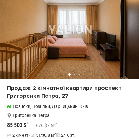
Продаж 2 кімнатної квартири проспект
Григоренка Петра, 27
Позняки
,
Позняки
,
Дарницький
,
Київ
Григоренка Петра
*
2
*
85 500
$
1 676
$
/ м
2
2 кімнати
51/30/8
м
2/16 эт.