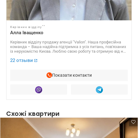
**
Керівник відділу
Алла Іващенко
Керівник відділу продажу агенції "Valion". Наша професійна
команда – Ваша надійна підтримка з усіх питань, пов'язаних
із нерухомістю Києва. Люблю свою роботу та отримую від неї
задоволення! Намагаюся знайти підхід до кожного, хто
22 отзыви
звертається до мене за допомогою. Продати, купити, здати
нерухомість в оренду, інвестувати гроші в новобудову.
Звичайно, все це можна зробити без допомоги ріелтора. Але
ж це великий ризик. Адже це найдорожчий товар для
Показати контакти
власника - його нерухомість. Тому своїм клієнтам я
забезпечую безпеку, комфорт, правильне та вигідне
вкладення коштів. Запрошую до співпраці!
Схожі квартири