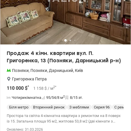
(перепланування / оренда) єВідновлення Ціна 105 000у.о.
0505143879 Наталя valion.ua/1148705
Продаж 4 кімн. квартири вул. П.
Григоренка, 13 (Позняки, Дарницький р-н)
Позняки
,
Позняки
,
Дарницький
,
Київ
Григоренка Петра
*
2
*
110 000
$
1 158
$
/ м
2
Чотирикімнатна
95/54/8
м
8/15 эт.
Біля метро
Вторинний ринок
З меблями
Cерия 96
С ремон
Простора та світла 4-кімнатна квартира з ремонтом на 8 поверх
із 15. Загальна площа 95 м2, житлова 53,8 м2 (дві кімнати з
лоджіями), кухня 8,2 м2 + лоджія. Роздільний санвузол (ванна 3
Оновлено: 31.03.2026