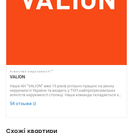
**
Агенство нерухомості
VALION
Наше АН “VALION” вже 15 років успішно працює на ринку
нерухомості України та входить у ТОП найпрогресивніших
агентств нерухомості столиці. Наша команда складається з
професійних агентів, які уклали сотні угод, які отримали
54 отзыви
безліч позитивних відгуків. Доказовою базою нашої
успішності є також численні нагороди, серед яких “ЗА
професіоналізм 2016”, “Найкращі ріелторські компанії України
2016”, “Найкращий Web ресурс ріелторської компанії 2016”, VІІ
Національний рейтинг “Найкращі ріелторські компанії 2013” ​​
та багато інших.
Схожі квартири