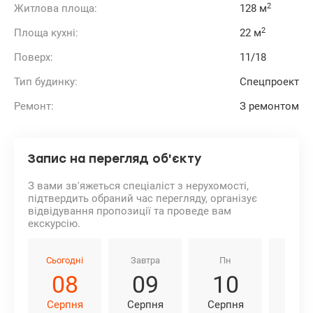
2
Житлова площа:
128 м
2
Площа кухні:
22 м
Поверх:
11/18
Тип будинку:
Спецпроект
Ремонт:
З ремонтом
Запис на перегляд об'єкту
З вами зв'яжеться спеціаліст з нерухомості,
підтвердить обраний час перегляду, організує
відвідування пропозиції та проведе вам
екскурсію.
Сьогодні
Завтра
Пн
Вт
08
09
10
1
Серпня
Серпня
Серпня
Серп