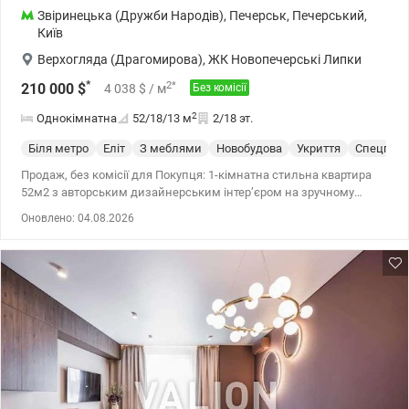
Звіринецька (Дружби Народів)
,
Печерськ
,
Печерський
,
Київ
Верхогляда (Драгомирова)
,
ЖК Новопечерські Липки
*
2
*
210 000
$
4 038
$
/ м
Без комісії
2
Однокімнатна
52/18/13
м
2/18 эт.
Біля метро
Еліт
З меблями
Новобудова
Укриття
Спецпрое
Продаж, без комісії для Покупця: 1-кімнатна стильна квартира
52м2 з авторським дизайнерським інтер’єром на зручному
2пов./18 в ЖК Новопечерські Липки, вул.Андрія Верхогляда,3
Оновлено: 04.08.2026
(Печерський район, метро Звіринецька) Насправді, вона така
єдина: ідеальний варіант для тих, хто цінує естетику, для людей,
які хочуть мати свій простір зі смаком і характером, в якому
кожна деталь продумана і особлива. Правильне планування: з
просторого передпокою, ліворуч - обладнана шафами
гардеробна, прямо - затишна кімната з виходом у засклену
лоджію, кухня-вітальня; праворуч – ванна кімната; висота стель
H-3м Авторський інтер’єр з еклектичним поєднанням вінтажу,
арт-декору та сучасного мінімалізму: меблі і дизайнерські
світильники, яскраві кольорові акценти, живі рослини, які
гармонійно вписуються в нейтральну палітру, ця квартира дарує