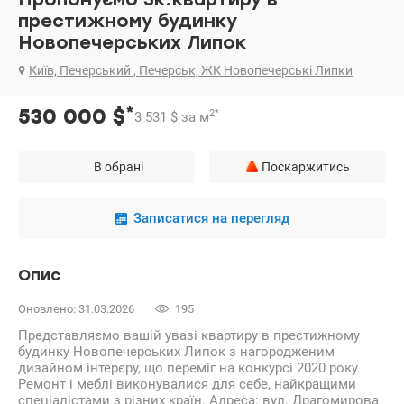
престижному будинку
Новопечерських Липок
Київ, Печерський , Печерськ, ЖК Новопечерські Липки
*
530 000
$
2
*
3 531
$
за м
В обрані
Поскаржитись
Записатися на перегляд
Опис
Оновлено: 31.03.2026
195
Представляємо вашій увазі квартиру в престижному
будинку Новопечерських Липок з нагородженим
дизайном інтерєру, що переміг на конкурсі 2020 року.
Ремонт і меблі виконувалися для себе, найкращими
спеціалістами з різних країн. Адреса: вул. Драгомирова