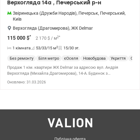
Верхогляда 14а , Печерський р-н
Звіринецька (Дружби Народів)
,
Печерськ
,
Печерський
,
Київ
Верхогляда (Драгомирова)
,
ЖК Delmar
*
2
*
115 000
$
2 170
$
/ м
2
1 кімната
53/33/15
м
15/30 эт.
Без ремонту
Біля метро
єОселя
Новобудова
Укриття
Спец
Продаж 1 кім. квартири ЖК Delmar за адресою вул. Андрія
Верхогляда (Михайла Драгомирова), 14-А. Будинок з
генератором. Поверх 15/30. Загальна площа 52.8 квадратних
Оновлено: 31.03.2026
метрів. Простора квартира з відкритим плануванням. Стан після
будівельників, ідеальний варіант для тих, хто хоче облаштувати
усе під себе. Закрита територія ЖК з шлагбаумом та підземним
паркінгом. Розвинена інфраструктура - Декілька магазинів у
будинку та нова пошта - Метро Звіринецька (Дружби Народів) 10
хвилин пішки. - Поруч супермаркет Сільпо, приватні клініки,
магазини, салони краси, кафе, ресторани, лікарня, дитячі садки,
школи. - Спортивні зали Gymmaxx та Arena. - Зелена зона для
прогулянок, дитячі та спортивні майданчики - Парк в 15 хв пішки
Анастасія 0932311808 Ціна:115000 у.о valion.ua/1145836
Публічна оферта