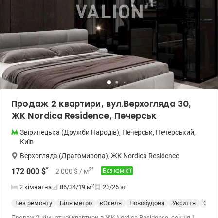
сервіс закрита територія відеоспостереження 24/7 паркування
біля будинку Запрошуємо на перегляд у зручний для вас час.
Ціна: 195000 у.о. Валентина 0977893310 valion.ua/1148932
Продаж 2 квартири, вул.Верхогляда 30,
ЖК Nordica Residence, Печерськ
Звіринецька (Дружби Народів)
,
Печерськ
,
Печерський
,
Київ
Верхогляда (Драгомирова)
,
ЖК Nordica Residence
*
2
*
172 000
$
2 000
$
/ м
Без комісії
2
2 кімнатна
86/34/19
м
23/26 эт.
Без ремонту
Біля метро
єОселя
Новобудова
Укриття
Спец
Продаж 2-кімнатної квартири в ЖК Nordica Residence, секція 1,