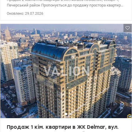
Печерський район Пропонується до продажу простора квартира
без ремонту в сучасному житловому комплексі Nordica
Оновлено: 29.07.2026
Residence, розташованому в Печерському районі столиці.
Комплекс Nordica Residence — це новобудова з європейською
архітектурою, власною інфраструктурою, охороною та зручним
розташуванням. Переваги об’єкта: – сучасний житловий
комплекс – закрита територія – підземний паркінг – вільне
планування для реалізації будь-яких дизайнерських ідей
розглядаємо любі програми. Телефонуйте, відповім на всі ваші
питання Ціна:172000 у.о Анастасія 0932311808 valion.ua/1146882
Продаж 1 кім. квартири в ЖК Delmar, вул.