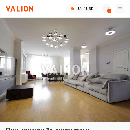
UA
/
USD
0
Пропонуємо 3к.квартиру в