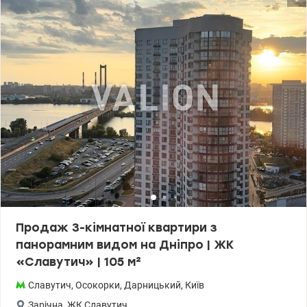
Продаж 3-кімнатної квартири з
панорамним видом на Дніпро | ЖК
«Славутич» | 105 м²
Славутич
,
Осокорки
,
Дарницький
,
Київ
Зарічна
,
ЖК Славутич