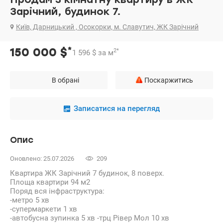
Зарічний, будинок 7.
Київ, Дарницький , Осокорки, м. Славутич, ЖК Зарічний
*
150 000
$
2
*
1 596
$
за м
В обрані
Поскаржитись
Записатися на перегляд
Опис
Оновлено: 25.07.2026
209
Квартира ЖК Зарічний 7 будинок, 8 поверх.
Площа квартири 94 м2
Поряд вся інфраструктура:
-метро 5 хв
-супермаркети 1 хв
-автобусна зупинка 5 хв -трц Рівер Мол 10 хв