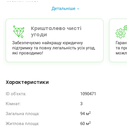
-садочок, школа
Продаж по переуступці, введення будинка в 4 кв.2026
Детальніше
році.
ЖК Зарічний – це комплекс, який знаходиться на
першій лінії Дніпра. Розвинена інфраструктура,
прибудинкова територія із контролем доступу. На
Кришталево чисті
території є кафе, ресторани, пішохідні зони для
угоди
прогулянок, супермаркети, ТРЦ
Забезпечуємо найкращу юридичну
Гара
Тел.(044) 200-10-80
підтримку та повну легальність усіх угод,
та пр
valion.ua/1090471
які проводимо!
можл
Характеристики
ID об'єкта:
1090471
Кімнат:
3
2
Загальна площа:
94 м
2
Житлова площа:
60 м