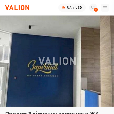
UA
/
USD
0
Продам 3 кімнатну квартиру в ЖК