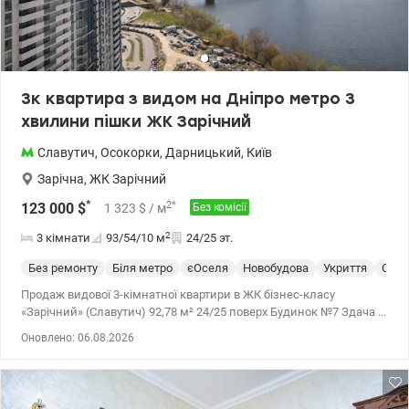
безпосередньо на території комплексу. Ця квартира стане
чудовим вибором для тих, хто цінує простір, комфорт, сучасні
технології та неймовірні краєвиди на Дніпро. Вона ідеально
підійде як для власного проживання, так і як інвестиція.
Телефонуйте, щоб отримати додаткову інформацію та
3к квартира з видом на Дніпро метро 3
домовитися про перегляд! Цена 185000 у.о. 0770070188 Оксана
хвилини пішки ЖК Зарічний
valion.ua/1154289
Славутич
,
Осокорки
,
Дарницький
,
Київ
Зарічна
,
ЖК Зарічний
*
2
*
123 000
$
1 323
$
/ м
Без комісії
2
3 кімнати
93/54/10
м
24/25 эт.
Без ремонту
Біля метро
єОселя
Новобудова
Укриття
Спец
Продаж видової 3-кімнатної квартири в ЖК бізнес-класу
«Зарічний» (Славутич) 92,78 м² 24/25 поверх Будинок №7 Здача -
4 квартал 2026 року * Бізнес-клас * Перша лінія Дніпра –
Оновлено: 06.08.2026
панорамний вид * 3 хвилини пішки до метро Славутич * 3
повноцінні кімнати - ідеальна для сім'ї * Без ремонту - зробите
під себе, без переплат * Підземний паркінг під будинком (є
оренда та купівля) * Закрита територія, охорона,