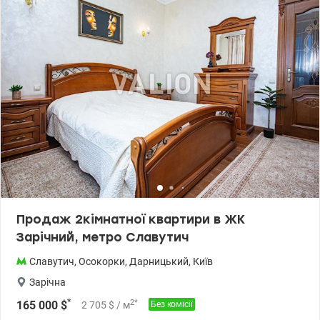
відеоспостереження * Власна набережна Дніпра * Сучасні ліфти
та вхідні групи * Інфраструктура в комплексі – все під рукою -
Таких цін у цьому ЖК вже немає - Співпрацюємо з перевіреними
компаніями з ремонту під ключ - Відмінно підійде як для життя,
так і під інвестицію - Високий попит на оренду Ціна:125 000 у.о.
без комісії Айпара тел.0992733730 valion.ua/1148361
Продаж 2кімнатної квартири в ЖК
Зарічний, метро Славутич
Славутич
,
Осокорки
,
Дарницький
,
Київ
Зарічна
*
2
*
165 000
$
2 705
$
/ м
Без комісії