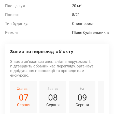
2
Площа кухні:
20 м
Поверх:
8/21
Тип будинку:
Спецпроект
Ремонт:
Після будівельників
Запис на перегляд об'єкту
З вами зв'яжеться спеціаліст з нерухомості,
підтвердить обраний час перегляду, організує
відвідування пропозиції та проведе вам
екскурсію.
Сьогодні
Завтра
Нд
Пн
07
08
09
1
Серпня
Серпня
Серпня
Серп