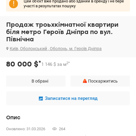
Цей об'єкт вже продано або зданий в оренду і не бере
!
участі в результатах пошуку
Продаж троьхкімнатної квартири
біля метро Героїв Дніпра по вул.
Північна
Київ, Оболонський , Оболонь, м. Героїв Дніпра
*
80 000
$
2
*
1 146
$
за м
В обрані
Поскаржитись
Записатися на перегляд
Опис
Оновлено: 31.03.2026
264