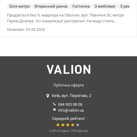
Біля метро
Вторинний ринок
Гостинка
З меблями
З ремон
Продається без % квартира на Оболоні, вул. Північна 30, метро
Героїв Днепра. Усі комунікації центральні. На воду стоять
лічильники. Встановлено бойлер на гарячу воду. Затишна
Оновлено: 03.08.2026
квартира повністю придатна для проживання не вимагає
додаткових вкладень. Всі меблі залишаються покупцеві! Балкон
та кухня засклені металопластиковими двокамерними
пакетами. Знаходиться у тихому зручному місці. У пішій
доступності магазини, метро Героїв Дніпра. Поруч школа та
садок. Для любителів природи та пляжу, в 10 хвилинах ходьби
річка Дніпро та затоки. Чудова транспортна розв'язка Ціна:
53500 у.о. моб. 0664863383 Тетяна. valion.ua/1083523
Публічна оферта
Київ, вул. Пирогова, 2
044 503 08 08
info@valion.ua
Середній рейтинг
4.89 із 5 зірок. 199 відгуків