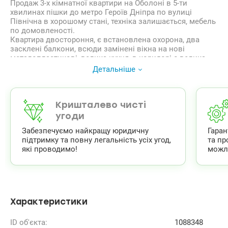
Продаж 3-х кімнатної квартири на Оболоні в 5-ти
хвилинах пішки до метро Героїв Дніпра по вулиці
Північна в хорошому стані, техніка залишається, мебель
по домовленості.
Квартира двостороння, є встановлена охорона, два
засклені балкони, всюди замінені вікна на нові
металопластикові, велика кухня, в коридорі є велика
вбудована шафа 4 м.
Детальніше
На кухні вмонтована посудомийна машина, є великий
холодильник, у ванній є пральна машина, встановлений
бойлер 100 л., в кімнатах і на кухні встановлені
кондиціонери.
Кришталево чисті
Будинок кооперативний, чисте парадне, є лічильники на
угоди
воду, електрику.
Забезпечуємо найкращу юридичну
Гара
Інфраструктура:
підтримку та повну легальність усіх угод,
та пр
Свій двір з парковкою для авто, поряд набережна,
які проводимо!
можл
школа, садочок, ринок метро Героїв Дніпра, супермаркет
Сільпо, аптеки, кафе, бювет, різні магазинчики.
Транспортна розвʼязка:
-5 хв пішки до метро Героїв Дніпра;
-5 хв пішки до автобусної зупинки.
Оперативний показ, документи готові до угоди.
Характеристики
Ціна: 95000 у.о., Сергій Когут 0936596570
valion.ua/1088348
ID об'єкта:
1088348