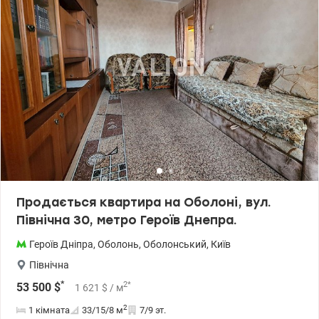
Продається квартира на Оболоні, вул.
Північна 30, метро Героїв Днепра.
Героїв Дніпра
,
Оболонь
,
Оболонський
,
Київ
Північна
*
2
*
53 500
$
1 621
$
/ м
2
1 кімната
33/15/8
м
7/9 эт.