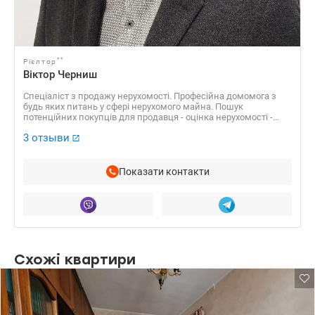
**
Рієлтор
Віктор Черниш
Спеціаліст з продажу нерухомості. Професійна домомога з
будь яких питань у сфері нерухомого майна. Пошук
потенційних покупців для продавця - оцінка нерухомості -
передпродажна підготовка. Консультація з усіх питань щодо
3 отзыви
ринку нерухомості, доведення переговорів до результату,
пошук компромісних рішень, проведення торгів.
Показати контакти
Схожі квартири