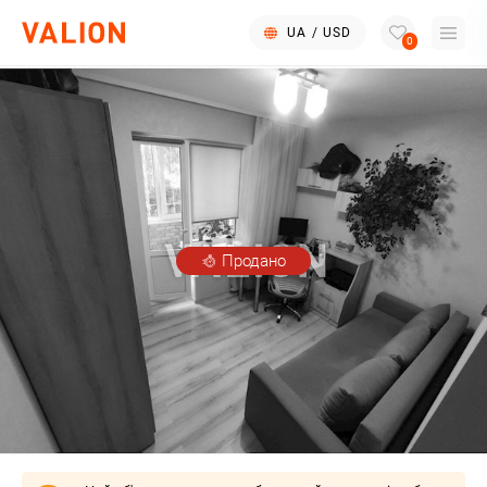
UA
/
USD
0
Продано