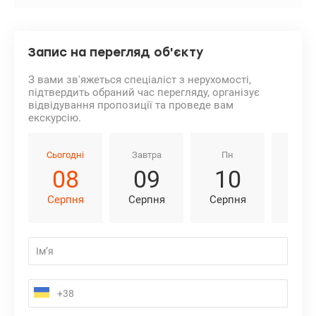
Запис на перегляд об'єкту
З вами зв'яжеться спеціаліст з нерухомості,
підтвердить обраний час перегляду, організує
відвідування пропозиції та проведе вам
екскурсію.
Сьогодні
Завтра
Пн
Вт
08
09
10
1
Серпня
Серпня
Серпня
Серп