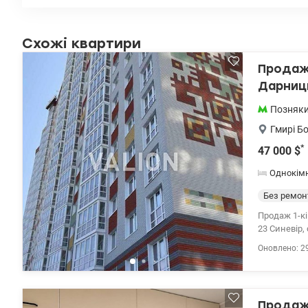
Схожі квартири
Продаж 
Дарниц
Позняк
Гмирі Б
*
47 000
$
Однокім
Без ремон
Продаж 1-кі
23 Синевір,
17,06 кв.м.
Оновлено: 2
присвоєно а
електронна 
супермаркет
47000 у.о., 
Продаж 