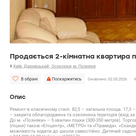
Продається 2-кімнатна квартира по
Київ, Дарницький , Осокорки, м. Позняки
В обрані
Поскаржитись
Оновлено: 02.05.2026
Опис
Ремонт в класичному стилі. 82,5 – загальна площа. 17,3 –
– закрита облагороджена та озеленена територія (вхід за
До м. «Позняки» – 5 хвилин пішки (300-350 метрів). Торго
(пішки) також «Епіцентр», «МЕТРО» та «Піраміда». «Сканд
можливість ходити до школи самостійно. Дитячий садочок