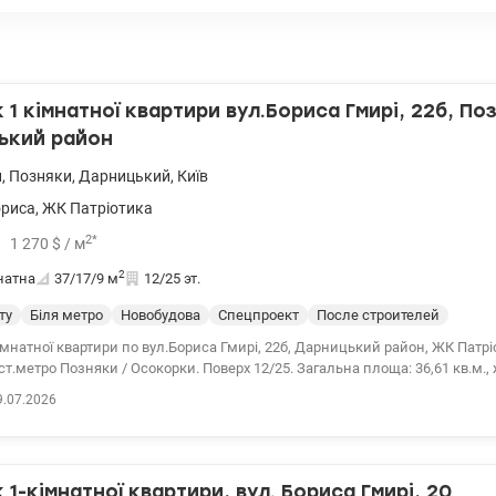
1 кімнатної квартири вул.Бориса Гмирі, 22б, По
ький район
и
,
Позняки
,
Дарницький
,
Київ
ориса
,
ЖК Патріотика
2
*
1 270
$
/ м
2
натна
37/17/9
м
12/25 эт.
ту
Біля метро
Новобудова
Спецпроект
После строителей
мнатної квартири по вул.Бориса Гмирі, 22б, Дарницький район, ЖК Патрі
 ст.метро Позняки / Осокорки. Поверх 12/25. Загальна площа: 36,61 кв.м.
, площа кухні: 8,63 кв.м. Будинок розташований біля ТЦ Епіцентр, зданий 
9.07.2026
дресу, є вода, електрика, опалення, У будинку 3 ліфти, потужний генера
система перепусток. До станції метро Позняки 7 хвилин, Осокорки 15 х
и АТБ, Метро, ​​Сільпо, аптеки, кафе, школа, гімназія, дитячий садок. пе
0976449950, Наталія, valion.ua/1152408
1-кімнатної квартири, вул. Бориса Гмирі, 20