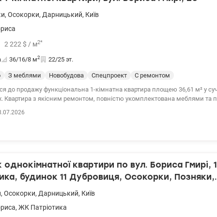
ки
,
Осокорки
,
Дарницький
,
Київ
ориса
2
*
2 222
$
/ м
2
а
36/16/8
м
22/25 эт.
о
З меблями
Новобудова
Спецпроект
С ремонтом
ся до продажу функціональна 1-кімнатна квартира площею 36,61 м² у су
х. Квартира з якісним ремонтом, повністю укомплектована меблями та 
становлені вбудовані меблі, виготовлені на замовлення, які залишаютьс
8.07.2026
ля комфортного проживання під час відключень електроенергії встановл
ему резервного живлення. Також у будинку працює власний генератор, 
у роботу ліфтів, водопостачання, опалення та інтернету. Додатковою пе
деоспостереження у загальному коридорі з можливістю дистанційного к
додаток. Будинок розташований у районі з розвиненою інфраструктурою:
0 хвилин пішки, до метро Осокорки — 15 хвилин. Поруч парк «Позняки», 
однокімнатної квартири по вул. Бориса Гмирі, 
«Аладдін», супермаркети, школи та дитячі садки. Ціна 80000 у.о. Карина
ика, будинок 11 Дубровиця, Осокорки, Позняки,
1152266
ький район
и
,
Осокорки
,
Дарницький
,
Київ
ориса
,
ЖК Патріотика