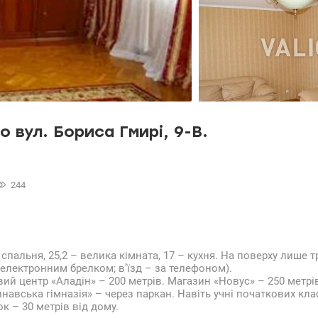
 вул. Бориса Гмирі, 9-В.
244
 спальня, 25,2 – велика кімната, 17 – кухня. На поверху лише т
 електронним брелком; в’їзд – за телефоном).
вий центр «Аладін» – 200 метрів. Магазин «Новус» – 250 метрі
инавська гімназія» – через паркан. Навіть учні початкових кл
 – 30 метрів від дому.