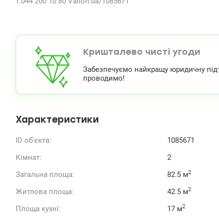
т.044 200 10 80 Valion.ua/1085671
Кришталево чисті угоди
Забезпечуємо найкращу юридичну підтри
проводимо!
Характеристики
ID об'єкта:
1085671
Кімнат:
2
2
Загальна площа:
82.5 м
2
Житлова площа:
42.5 м
2
Площа кухні:
17 м