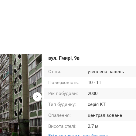
вул. Гмирі, 9в
Стіни:
утеплена панель
Поверховість:
10 - 11
Рік побудови:
2000
Тип будинку:
серія КТ
Опалення:
централізоване
Висота стелі:
2.7 м
Всі квартири в цьому будинку