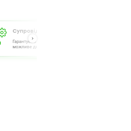
Супровід від А до Я
Гарантуємо повний комплекс супроводу та проведення 
можливе для полегшення процесу.