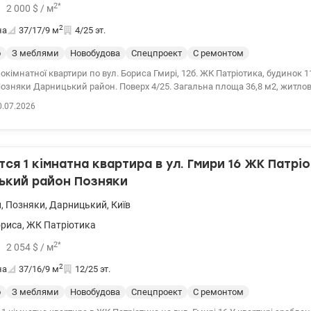
2
*
2 000
$
/ м
2
на
37/17/9
м
4/25 эт.
о
З меблями
Новобудова
Спецпроект
С ремонтом
кімнатної квартири по вул. Бориса Гмирі, 12б. ЖК Патріотика, будинок 1
арницький район. Поверх 4/25. Загальна площа 36,8 м2, житлова площа
а продається з меблями і технікою, вхідні двері броньовані зі
0.07.2026
ією, балкон з панорамними вікнами. В квартирі встановлені лічильники 
ргію, радіатори з регулюванням тепла, що допомагає заощадити кошти 
будинку є генератор, відеоспостередження, кодовий замок, консьерж. Вс
о, торгівельні центри, магазини, школа, садок, нова поліклініка ( є можл
ся 1 кімнатна квартира в ул. Гмири 16 ЖК Патрі
ікаря) лабораторія Synevo. Продаж тільки за готівку. Ціна 74000у.о. 09764
149821
ький район Позняки
и
,
Позняки
,
Дарницький
,
Київ
ориса
,
ЖК Патріотика
2
*
2 054
$
/ м
2
на
37/16/9
м
12/25 эт.
о
З меблями
Новобудова
Спецпроект
С ремонтом