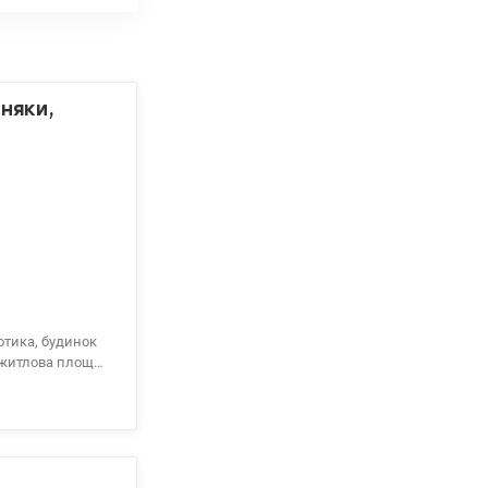
зняки,
отика, будинок
, житлова площа:
в експлуатацію,
тор, консьєрж,
вилин. Поруч
репоступка Ціна