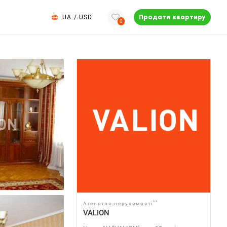
UA
/
USD
Продати квартиру
0
**
Агенство нерухомості
VALION