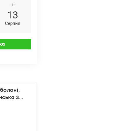
Чт
13
Серпня
болоні,
нська 3