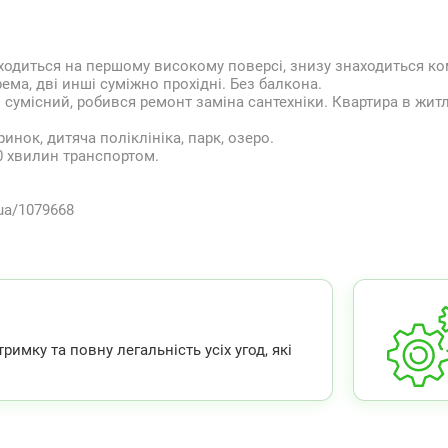
аходиться на першому високому поверсі, знизу знаходиться к
ема, дві инші суміжно прохідні. Без балкона.
 сумісний, робився ремонт заміна сантехніки. Квартира в жит
нок, дитяча поліклініка, парк, озеро.
20 хвилин транспортом.
.ua/1079668
мку та повну легальність усіх угод, які