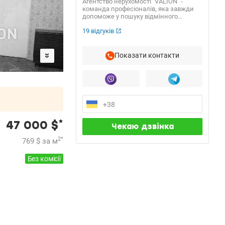
Агентство нерухомості "VALION" -
команда професіоналів, яка завжди
допоможе у пошуку відмінного
варіанту для вирішення житлового
19 відгуків
питання, а також продасть Вашу
нерухомість за найвигіднішою
вартістю! Наше АН “VALION” вже 15
років успішно працює на ринку
Показати контакти
нерухомості України та входить у ТОП
найпрогресивніших агентств
нерухомості столиці.
*
47 000
$
2
*
769
$
за м
Без комісії