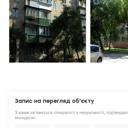
Запис на перегляд об'єкту
З вами зв'яжеться спеціаліст з нерухомості, підтверди
екскурсію.