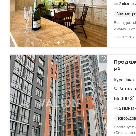
3 кімнат
Біля метр
Без відсотк
з ремонтом,
Оболонський
Оновлено: 2
поверх 16-п
загальна / 
кухня-вітал
Будинок уте
Продаж 
кондиціонер
Консьєрж, О
м²
зручна тран
Куренівка
,
0639788380 
Автозав
*
66 000
$
2 кімнат
Новобудов
Пропонуєть
«Бережанський», 