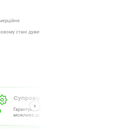
омерційне
ловому стані дуже
Супровід від А до Я
Гарантуємо повний комплекс супроводу та проведення 
можливе для полегшення процесу.