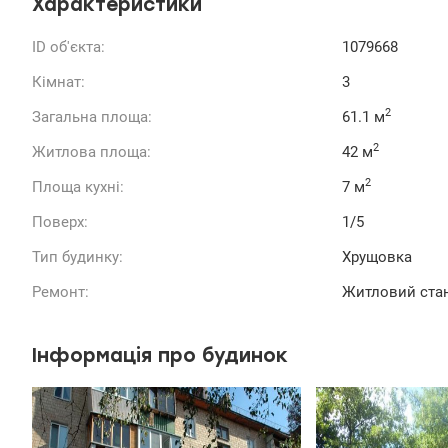
Характеристики
ID об'єкта:
1079668
Кімнат:
3
2
Загальна площа:
61.1 м
2
Житлова площа:
42 м
2
Площа кухні:
7 м
Поверх:
1/5
Тип будинку:
Хрущовка
Ремонт:
Житловий ста
Інформація про будинок