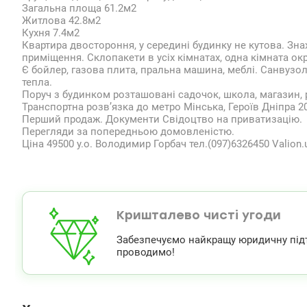
Загальна площа 61.2м2
Житлова 42.8м2
Кухня 7.4м2
Квартира двостороння, у середині будинку не кутова. Зн
приміщення. Склопакети в усіх кімнатах, одна кімната окр
Є бойлер, газова плита, пральна машина, меблі. Санвузол
тепла.
Поруч з будинком розташовані садочок, школа, магазин, ри
Транспортна розв’язка до метро Мінська, Героїв Дніпра 
Перший продаж. Документи Свідоцтво на приватизацію.
Перегляди за попередньою домовленістю.
Ціна 49500 у.о. Володимир Горбач тел.(097)6326450 Valion
Кришталево чисті угоди
Забезпечуємо найкращу юридичну підтри
проводимо!