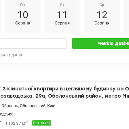
Пн
Вт
Ср
10
11
12
Серпня
Серпня
Серпня
льних даних
3 кімнатної квартири в цегляному будинку на О
тозаводська, 29а, Оболонський район, метро Мі
 центр 10 хвилин
,
Оболонь
,
Оболонський
,
Київ
одська
*
2
*
1 182
$
/ м
Без комісії