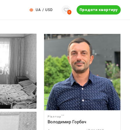
UA
/
USD
Продати квартиру
0
**
Рієлтор
Володимир Горбач