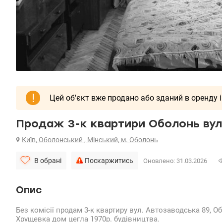
!
Цей об'єкт вже продано або зданий в оренду і
Продаж 3-к квартири Оболонь вул
Київ, Оболонський , Мінський, м. Оболонь
В обрані
Поскаржитись
Оновлено: 31.03.2026
Опис
Без комісії продам 3-к квартиру вул. Автозаводська 89, 
Хрущевка дом цегла 1970р. будівництва.