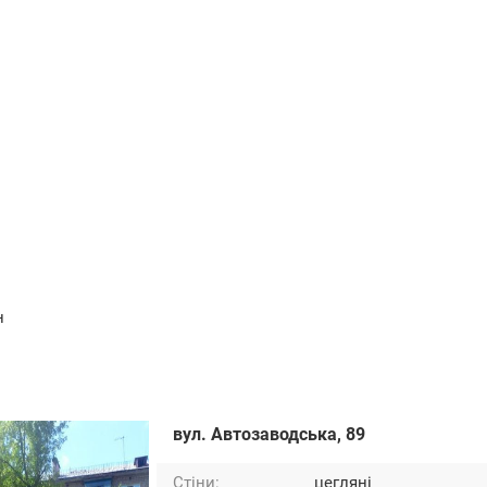
н
вул. Автозаводська, 89
Стіни:
цегляні