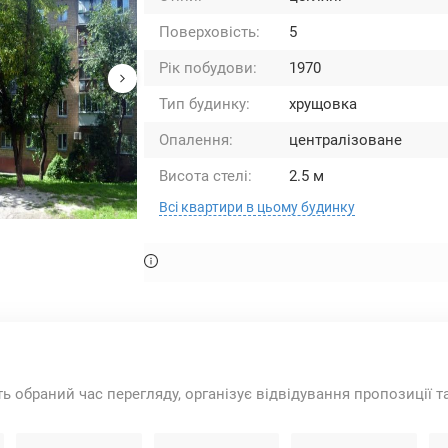
Поверховість:
5
Рік побудови:
1970
Тип будинку:
хрущовка
Опалення:
централізоване
Висота стелі:
2.5 м
Всі квартири в цьому будинку
ть обраний час перегляду, організує відвідування пропозиції 