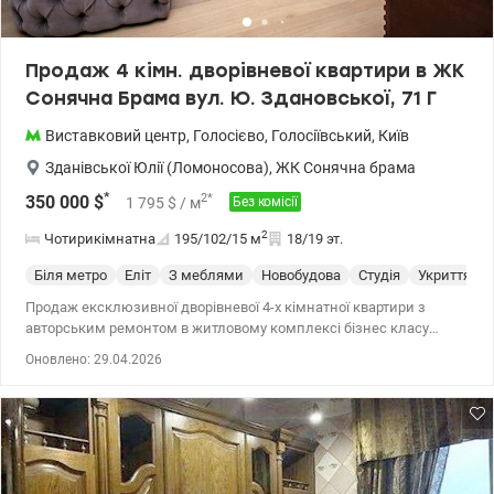
Продаж 4 кімн. дворівневої квартири в ЖК
Сонячна Брама вул. Ю. Здановської, 71 Г
Виставковий центр
,
Голосієво
,
Голосіївський
,
Київ
Зданівської Юлії (Ломоносова)
,
ЖК Сонячна брама
*
2
*
350 000
$
1 795
$
/ м
Без комісії
2
Чотирикімнатна
195/102/15
м
18/19 эт.
Біля метро
Еліт
З меблями
Новобудова
Студія
Укриття
Продаж ексклюзивної дворівневої 4-х кімнатної квартири з
авторським ремонтом в житловому комплексі бізнес класу
Сонячна Брама за адресою: вул. Юлії Здановської (Ломоносова),
Оновлено: 29.04.2026
71 Г. Загальна площа квартири 195 м2, житлова - 102 м2.
Прекрасне поєднання комфорту, простору та функціольності.
Планування передбачає: Перший рівень - просторий хол,
вітальня зі столовою зоною та затишною зоною відпочинку
площею 30 кв.м., кухня-студія, окрема спальня 26 кв.м. з
виходом на балкон, гостьовий с/в з душовою, господарське