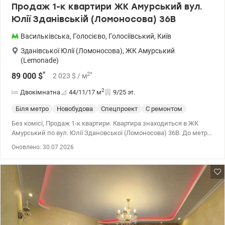
Продаж 1-к квартири ЖК Амурський вул.
ВДНГ (Національний комплекс «Експоцентр України»), ТРЦ
Юлії Зданівській (Ломоносова) 36В
«Магелан», Київський іподром, Льодовий стадіон, ТЦ «Магелан»,
ТРЦ «Республіка», найбільший в Україні спортивний клуб з
Васильківська
,
Голосієво
,
Голосіївський
,
Київ
басейнами «Sport-Life». До метро Васильківська та Голосіївська -
10 хв. пішки. Розглядаємо продаж за державними програмами.
Зданівської Юлії (Ломоносова)
,
ЖК Амурський
Телефонуйте. Завжди рада допомогти. Ціна 95000 у.о.,
(Lemonade)
0639593756 Ірина valion.ua/1145625
*
2
*
89 000
$
2 023
$
/ м
2
Двокімнатна
44/11/17
м
9/25 эт.
Біля метро
Новобудова
Спецпроект
С ремонтом
Без комісї, Продаж 1-к квартири. Квартира знаходиться в ЖК
Амурський по вул. Юлії Здановської (Ломоносова) 36В. До метро
Васильківська або Виставковий Центр 10-15 хв пішки. В підʼїзді
Оновлено: 30.07.2026
консьєрж, 2 пасажирські і один грузовий ліфт. 9 поверх, площа
квартири 44метрів. 1 повноцінна кімната, інша типу студії.
Лічильники на воду, електрику і опалення Анастасія 0932311808
Valion.ua/1139744 Ціна 89000 у.о