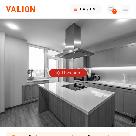
UA
/
USD
0
Продано