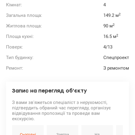
У двох спальнях (дитячих кімнатах) рішення щодо
Кімнат:
4
вибору меблів залишається за новим господарем.
У кімнатах також виконано ремонт, для проживання не
2
Загальна площа:
149.2 м
використовувалися.
Телефонуйте та купіть цю квартиру мрії у самому серці
2
Житлова площа:
90 м
Голосіївського району!
valion.ua/1072191
2
Площа кухні:
16.5 м
Поверх:
4/13
Тип будинку:
Спецпроект
Ремонт:
З ремонтом
Запис на перегляд об'єкту
З вами зв'яжеться спеціаліст з нерухомості,
підтвердить обраний час перегляду, організує
відвідування пропозиції та проведе вам
екскурсію.
Сьогодні
Завтра
Нд
Пн