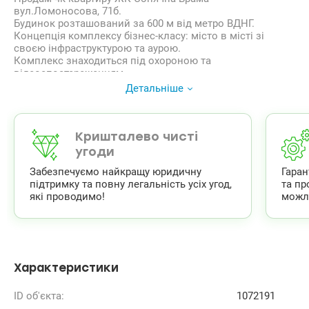
вул.Ломоносова, 71б.
Будинок розташований за 600 м від метро ВДНГ.
Концепція комплексу бізнес-класу: місто в місті зі
своєю інфраструктурою та аурою.
Комплекс знаходиться під охороною та
відеоспостереженням.
Є гостьовий та підземний паркінг.
Детальніше
Матеріал будівництва керамічна цегла.
Квартира загальною площею 150м2 розташована на 4
поверсі. Складається з передпокою, кухні, вітальні,
кабінету та трьох спалень, двох санвузлів.
Кришталево чисті
Дизайнерський ремонт зроблено 1,5 роки тому із
угоди
високоякісних матеріалів. Металопрофіль після
Забезпечуємо найкращу юридичну
Гара
забудовника змінили на Rehau. Квартира оснащена
підтримку та повну легальність усіх угод,
та пр
технікою Bosh, Liebher, сантехнікою Valleroy Bosh,
які проводимо!
можл
встановлені змішувачі Grohe.
Для інтер’єру вибрали меблі Blanche, Egger, використали
фурнітуру Blum. Встановлено систему безпеки квартири
Ajax.
Лічильники на воду, тепло, електроенергію; система
очищення води Осмос.
Характеристики
У санвузлах підлога з підігрівом.
У кожній кімнаті встановлений кондиціонер Cooper
ID об'єкта:
1072191
Hunter.