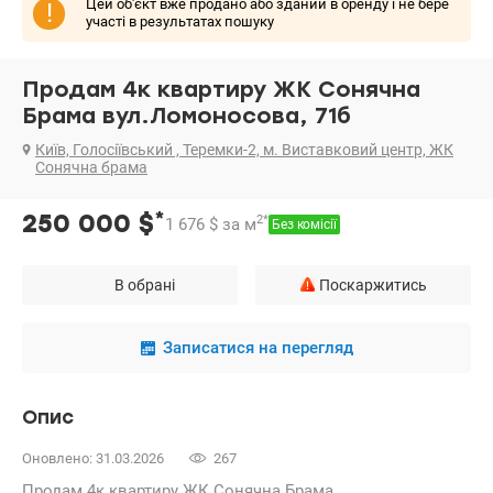
Цей об'єкт вже продано або зданий в оренду і не бере
!
участі в результатах пошуку
Продам 4к квартиру ЖК Сонячна
Брама вул.Ломоносова, 71б
Київ, Голосіївський , Теремки-2, м. Виставковий центр, ЖК
Сонячна брама
*
250 000
$
2
*
1 676
$
за м
Без комісії
В обрані
Поскаржитись
Записатися на перегляд
Опис
Оновлено: 31.03.2026
267
Продам 4к квартиру ЖК Сонячна Брама