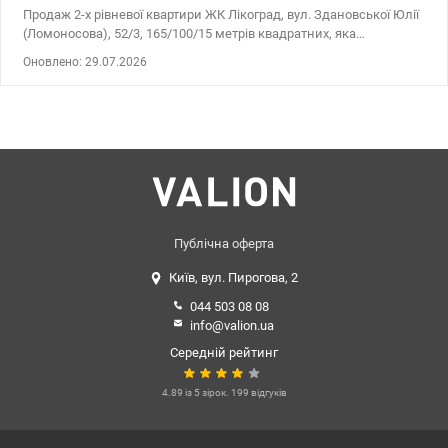
Продаж 2-х рівневої квартири ЖК Лікоград, вул. Здановської Юлії
(Ломоносова), 52/3, 165/100/15 метрів квадратних, яка
розташовується на 16-17 поверсі. Квартира продається з
Оновлено: 29.07.2026
меблями та технікою. У квартирі ніхто не жив після ремонту.
Добре розвинена інфраструктура та зручне розташування, в
пішій доступності від ВДНГ. Також поряд розташовані ТРЦ
Республіка, Епіцентр, Метро, ​​ТЦ Магеллан. Ціна 229999 у.о.
Оксана 0677241286, valion.ua/1039332
Публічна оферта
Київ, вул. Пирогова, 2
044 503 08 08
info@valion.ua
Середній рейтинг
4.89 із 5 зірок. 199 відгуків