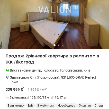
Продаж 2рівневої квартири з ремонтом в
ЖК Лікоград
Виставковий центр
,
Голосієво
,
Голосіївський
,
Київ
Зданівської Юлії (Ломоносова)
,
ЖК LIKO-GRAD Perfect
Town
*
2
*
229 999
$
1 394
$
/ м
2
5 кімнатна
165/100/15
м
16/17 эт.
Біля метро
Еліт
З меблями
Новобудова
Укриття
Спецпрое