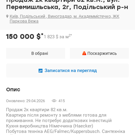
Перемишльська, 2г, Подільський р-н
Київ, Подільський , Виноградар, м. Академмістечко, ЖК
Паркова Вежа
*
150 000
$
2
*
1 823
$
за м
В обрані
Поскаржитись
Записатися на перегляд
Опис
Оновлено: 29.04.2026
415
Продаж 2к квартири 82 кв.м.
Квартира після ремонту з меблями готова для
проживання. Не потребує додаткових інвестицій
Кухня виробництва Німеччина (Haecker)
Побутова техніка AEG/Falmec/Kuppersbusch. Сантехніка