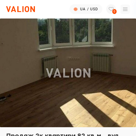
UA
/
USD
0
Продаж 2к квартири 82 кв.м., вул.