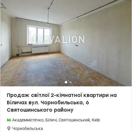
35,6 кв.м. Будинок із закритою територією, камерами
відеоспостереження, дитячим майданчиком, та паркінгом. У
пішій доступності магазини, супермаркет Spar, Novus, кафе,
McDonald's, банкомати, аптеки, ринки, зупинки громадського
транспорту. Школи, садки, відділення банків та нової пошти. За
кілька зупинок від будинку ТРЦ Lavina Mall, Ашан, Сільпо,
Winetime, Епіцентр, Multiplex. Озеро, ліс. До метро
Академмістечко 15-20 хвилин пішки. Великий досвід допомоги
при купівлі квартир за державними програмами, безготівковий
розрахунок 1) Держмолодь, Єоселя (Є-оселя), Євідновлення,
Сертифікат 2) Житло для ВПО та військових (постанова 280 та
інше) Без комісії для покупця. Розглядаємо державні програми:
Євідновлення, Сертифікат, Сертификат, Держмолодь, Житло для
ВПО та військових (постанова 280 та інше). Телефонуйте.
Записуйтесь на перегляд. Ціна 68 000 у.о. Олександр Зайцев
0990100903, 0972910726 valion.ua/1154432
Продаж світлої 2-кімнатної квартири на
Біличах вул. Чорнобильська, 6
Святошинського району
Академмістечко
,
Біличі
,
Святошинський
,
Київ
Чорнобильська