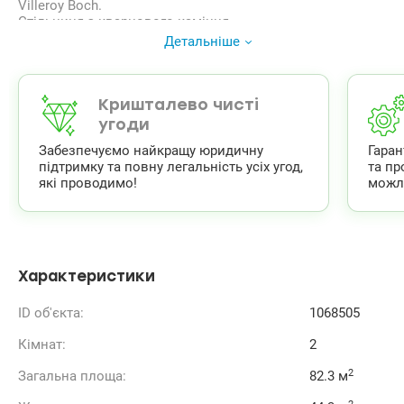
Villeroy Boch.
Стільниця з кварцового каміння.
Меблі корпусні з натуральної деревини виробництва
Детальніше
Німеччина. Паркетна дошка Barlinek. Дзеркала J-Mirror.
Два бойлера Gorenja.
Два SmartTV Samsung/Sony.
Тел.(044) 200-10-80
Кришталево чисті
valion.ua/1068505
угоди
Забезпечуємо найкращу юридичну
Гара
підтримку та повну легальність усіх угод,
та пр
які проводимо!
можл
Характеристики
ID об'єкта:
1068505
Кімнат:
2
2
Загальна площа:
82.3 м