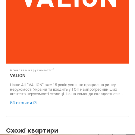
**
Агенство нерухомості
VALION
Наше АН “VALION” вже 15 років успішно працює на ринку
нерухомості України та входить у ТОП найпрогресивніших
агентств нерухомості столиці. Наша команда складається з
професійних агентів, які уклали сотні угод, які отримали
54 отзыви
безліч позитивних відгуків. Доказовою базою нашої
успішності є також численні нагороди, серед яких “ЗА
професіоналізм 2016”, “Найкращі ріелторські компанії України
2016”, “Найкращий Web ресурс ріелторської компанії 2016”, VІІ
Національний рейтинг “Найкращі ріелторські компанії 2013” ​​
та багато інших.
Схожі квартири