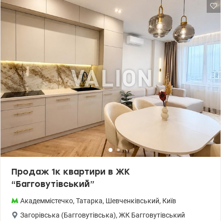
Продаж 1к квартири в ЖК
“Багговутівський”
Академмістечко
,
Татарка
,
Шевченківський
,
Київ
Загорівська (Багговутівська)
,
ЖК Багговутівський