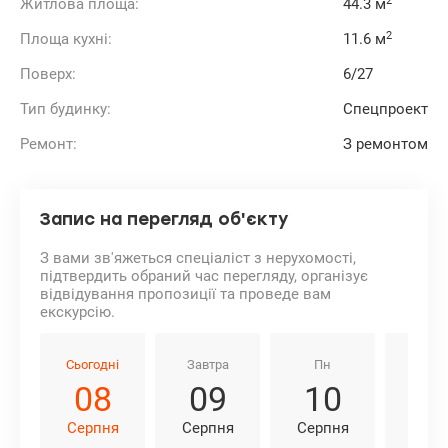
2
Житлова площа:
44.3 м
2
Площа кухні:
11.6 м
Поверх:
6/27
Тип будинку:
Спецпроект
Ремонт:
З ремонтом
Запис на перегляд об'єкту
З вами зв'яжеться спеціаліст з нерухомості,
підтвердить обраний час перегляду, організує
відвідування пропозиції та проведе вам
екскурсію.
Сьогодні
Завтра
Пн
Вт
08
09
10
1
Серпня
Серпня
Серпня
Серп