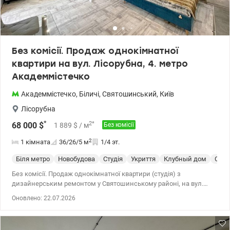
Без комісії. Продаж однокімнатної
квартири на вул. Лісорубна, 4. метро
Академмістечко
Академмістечко
,
Біличі
,
Святошинський
,
Київ
Лісорубна
*
2
*
68 000
$
1 889
$
/ м
Без комісії
2
1 кімната
36/26/5
м
1/4 эт.
Біля метро
Новобудова
Студія
Укриття
Клубный дом
С ре
Без комісії. Продаж однокімнатної квартири (студія) з
дизайнерським ремонтом у Святошинському районі, на вул.
Лісорубна, 4. Розташована на 1 поверсі 4-поверхового утепленого
Оновлено: 22.07.2026
будинку, з додатковим виходом на свою земельну ділянку. За
рахунок того що є цокольний поверх, знаходиться високо над
землею і з теплою підлогою по всій квартирі. Загальна площа