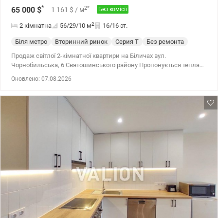
*
2
*
65 000
$
1 161
$
/ м
Без комісії
2
2 кімнатна
56/29/10
м
16/16 эт.
Біля метро
Вторинний ринок
Серия Т
Без ремонта
Продаж світлої 2-кімнатної квартири на Біличах вул.
Чорнобильська, 6 Святошинського району Пропонується тепла
та надзвичайно сонячна квартира площею 56 кв.м на 16-му
Оновлено: 07.08.2026
поверсі, високий технічний поверх. (будинок серії Т-4)1989 року
Капітальний ремонт покрівлі балконів вже виконано, тож над
вами повна тиша та чудовий панорамний вигляд без жодних
турбот. Вся найважча, найбрудніша та найдорожча частина
ремонту вже зроблена. Вам залишилося обрати лише колір стін
та підлогове покриття на свій смак! Як бонус візуалізація
майбутнього інтер'єру у подарунок! Можу переслати по запиту
разом в відео . Що вже капітально оновлено для вашого
комфорту: -Нова сантехніка та комунікації: - прокладено
довговічні поліпропіленові труби, -передбачено виводи під
посудомийну машину та гігієнічний душ, -встановлено нові
лічильники води. Сучасна електрика: повністю замінена
проводка, встановлено окремі автомати на кожну зону та
економний лічильник «день/ніч». Заведена потужність під
кондиціонери в кімнаті та на кухні, а у двох кімнатах уже