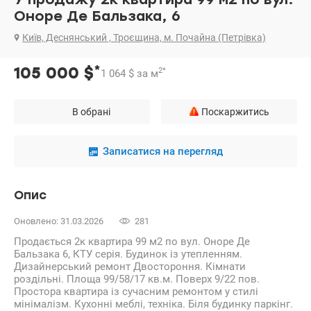
Оноре Де Бальзака, 6
Київ, Деснянський , Троєщина, м. Почайна (Петрівка)
*
105 000
$
2
*
1 064
$
за м
В обрані
Поскаржитись
Записатися на перегляд
Опис
Оновлено: 31.03.2026
281
Продається 2к квартира 99 м2 по вул. Оноре Де
Бальзака 6, КТУ серія. Будинок із утепленням.
Дизайнерський ремонт Двостороння. Кімнати
роздільні. Площа 99/58/17 кв.м. Поверх 9/22 пов.
Простора квартира із сучасним ремонтом у стилі
мінімалізм. Кухонні меблі, техніка. Біля будинку паркінг.