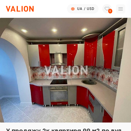
UA
/
USD
0
У продажу 2к квартира 99 м2 по вул.