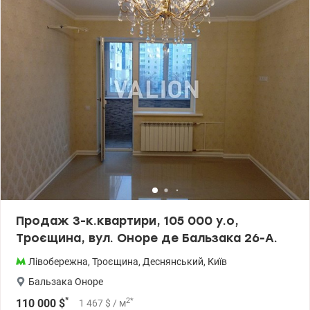
кондиціонер та сигналізацію. На підлозі ламінат та паркет.
Площа: 54/32/10 Інфраструктура: У будинку встановлено 2 нові
ліфти (вантажний і пасажирський) та домофон. У дворі
футбольне поле та вільний паркінг. Поруч є все необхідне для
життя: - школи, садочки - ТРЦ Район - аптеки - фітнес-клуб -
ресторани та кафешки - стоматологічна клініка - Епіцентр,
супермаркети - поштове відділення Неподалік новий сквер біля
ТРЦ Район. Транспортна розв’язка: - 20 хв їзди до м. Дарниця,
Чернігівська - 7 хв пішки - ТРЦ Район - 5 хв пішки до Автобусної
зупинки в різносторонньому напрямку - 25 хв їзди до центру
Києва Ціна 57 000 у.о. т. Тел. 0934054048 Татьяна,
Valion.ua/1112870
Продаж 3-к.квартири, 105 000 у.о,
Троєщина, вул. Оноре де Бальзака 26-А.
Лівобережна
,
Троєщина
,
Деснянський
,
Київ
Бальзака Оноре
*
2
*
110 000
$
1 467
$
/ м