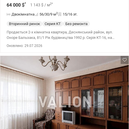
*
2
*
64 000
$
1 143
$
/ м
2
Двокімнатна
56/30/9
м
15/16 эт.
Вторинний ринок
Серия КТ
Без ремонта
Продається 2-х кімнатна квартира, Деснянський район, вул.
Оноре Бальзака, 81/1 Рік будівництва 1992 р. Серія КТ-16, на
15/16 пов., загальна площа – 56,0 кв.м, жила площа – 30,0 кв.м,
Оновлено: 29.07.2026
кухня – 9,0 кв.м., Дві окремі кімнати, санвузол роздільний.
Велика суміжна лоджія на дві кімнати – 10,0 кв.м, з чудовим
краєвидом. Раціональне планування квартири дозволяє втілити
ваші творчі бажання та ідеї. Всі підготовчі роботи виконані, в
санвузлах, на кухні, коридорі укладений новий кахель.
Встановлені металопластикові вікна, лічильники. Під'їзд
доглянутий, охайний, працє ліфт. Багато паркомісць біля
будинку. Розвинута інфраструктура - супермаркети, школи,
дитячі садочки, спорткомплекс, банк, Нова та Укрпошта, базар,
та інше. Поруч зупинки громадського транспорту Вдале
транспортне сполучення в різні напрямки – наближча станція
м. Почайна. Квартира чекає нових власників, вона стане
чудовим вибором для комфортного проживання. Праву
власності більше трьох років. Дзвоніть прямо зараз! Ціна: 64000
у.о. Комісія АН 5% +38 (050) 355 37 46 Катерина valion.ua/1147445