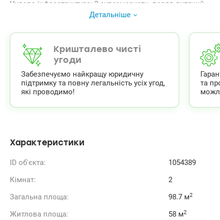
Чудова інфраструктура: 2 супермаркети, поряд дитячий
садок та школа. Шикарний парк для прогулянок,
Детальніше
зелений літа і чистий взимку. Район спокійний та
благополучний. Сусіди інтелігентні. Під’їзд чистий. На
дві квартири є просторий тамбур, площею 12 кв. Хороша
транспортна розв’язка, під будинком маршрутки.
Кришталево чисті
044 200 10 80
угоди
valion.ua/1054389
Забезпечуємо найкращу юридичну
Гара
підтримку та повну легальність усіх угод,
та пр
які проводимо!
можл
Характеристики
ID об'єкта:
1054389
Кімнат:
2
2
Загальна площа:
98.7 м
2
Житлова площа:
58 м