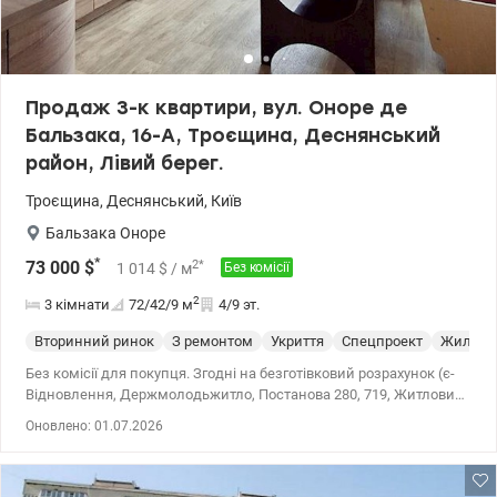
Продаж 3-к квартири, вул. Оноре де
Бальзака, 16-А, Троєщина, Деснянський
район, Лівий берег.
Троєщина
,
Деснянський
,
Київ
Бальзака Оноре
*
2
*
73 000
$
1 014
$
/ м
Без комісії
2
3 кімнати
72/42/9
м
4/9 эт.
Вторинний ринок
З ремонтом
Укриття
Спецпроект
Жилое с
Без комісії для покупця. Згодні на безготівковий розрахунок (є-
Відновлення, Держмолодьжитло, Постанова 280, 719, Житловий
сертифікат та інші) • Продаж трикімнатної квартири, вул. Оноре
Оновлено: 01.07.2026
де Бальзака, 16-А, Троєщина, Деснянський район, Лівий берег. •
Загальна площа – 72,3 кв.м, житлова – 41,6 кв.м, коридор – 11,2
кв.м, кухня – 9,1 кв.м, Н –2,70 м. • 4/9-поверхового будинку. •