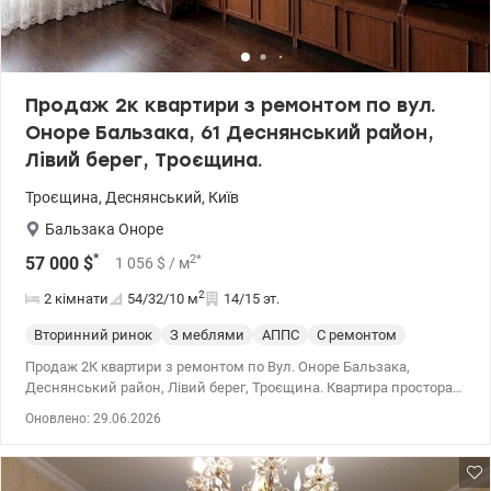
Продаж 2к квартири з ремонтом по вул.
Оноре Бальзака, 61 Деснянський район,
Лівий берег, Троєщина.
Троєщина
,
Деснянський
,
Київ
Бальзака Оноре
*
2
*
57 000
$
1 056
$
/ м
2
2 кімнати
54/32/10
м
14/15 эт.
Вторинний ринок
З меблями
АППС
С ремонтом
Продаж 2К квартири з ремонтом по Вул. Оноре Бальзака,
Деснянський район, Лівий берег, Троєщина. Квартира простора,
ремонт виконано у 2015-му році. Є все необхідне для
Оновлено: 29.06.2026
комфортного проживання : меблі та техніка. Є кабельне ТБ,
шафа, холодильник, ліжко, пральна машина, електроплита,
лічильники. Замінено сантехніку та радіатори, встановлено