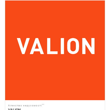
**
Агенство нерухомості
VALION