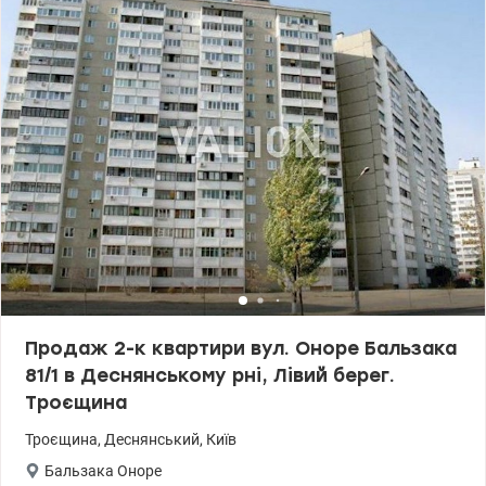
Планування квартири роздільне, з двома заскленими лоджіями
по 3,5 кв.м. Санвузол роздільний. Будинок газифікований. •
Доглянута прибудинкова територія, дитячі майданчики,
паркувальні місця. • Розвина інфраструктура: поряд з будинком
знаходяться дитячий садок, дві школи, спортивні майданчики,
аптеки, салони краси, кафе, ресторани, відділення банків,
пошта, магазини, супермаркети, ринок. • Комфортні зони для
відпочинку: два сквери, озера з пляжами, кінотеатр
«Флоренція». • Зручна транспортна розв'язка: до зупинки
швидкісного трамвая – 7 хв пішки, до ст. Лівобережна, Дарниця -
20 хв маршруткою, до ст.м. Почайна - 30 хв транспортом. Ціна:
73000 у.о., тел. 067 409-44-43 Олівія.valion.ua/1148369
Продаж 2-к квартири вул. Оноре Бальзака
81/1 в Деснянському рні, Лівий берег.
Троєщина
Троєщина
,
Деснянський
,
Київ
Бальзака Оноре