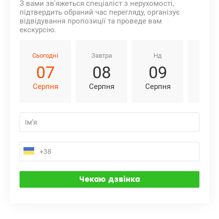
З вами зв'яжеться спеціаліст з нерухомості,
підтвердить обраний час перегляду, організує
відвідування пропозиції та проведе вам
екскурсію.
Сьогодні
Завтра
Нд
Пн
07
08
09
1
Серпня
Серпня
Серпня
Серп