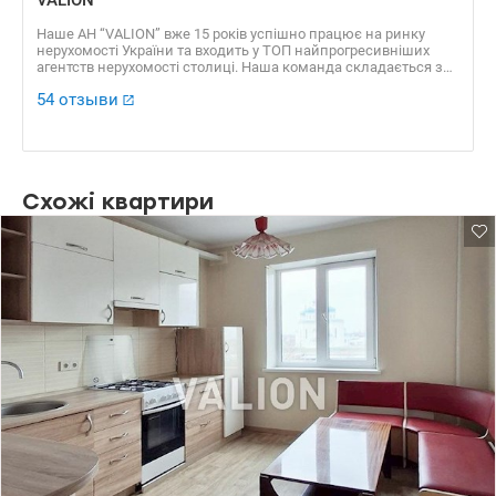
Наше АН “VALION” вже 15 років успішно працює на ринку
нерухомості України та входить у ТОП найпрогресивніших
агентств нерухомості столиці. Наша команда складається з
професійних агентів, які уклали сотні угод, які отримали
54 отзыви
безліч позитивних відгуків. Доказовою базою нашої
успішності є також численні нагороди, серед яких “ЗА
професіоналізм 2016”, “Найкращі ріелторські компанії України
2016”, “Найкращий Web ресурс ріелторської компанії 2016”, VІІ
Національний рейтинг “Найкращі ріелторські компанії 2013” ​​
та багато інших.
Схожі квартири