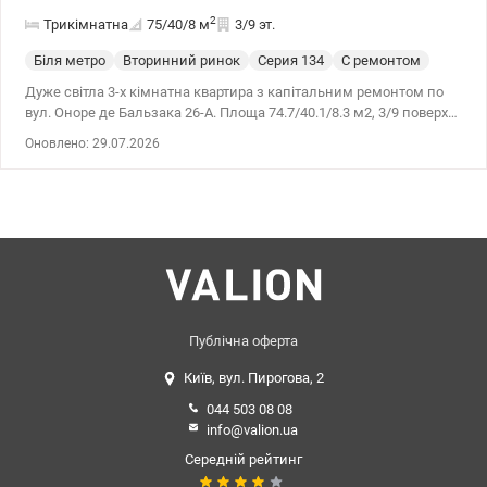
2
Трикімнатна
75/40/8
м
3/9 эт.
Біля метро
Вторинний ринок
Cерия 134
С ремонтом
Дуже світла 3-х кімнатна квартира з капітальним ремонтом по
вул. Оноре де Бальзака 26-А. Площа 74.7/40.1/8.3 м2, 3/9 поверх.
Заміна проводки, електричний автомат виведений в квартиру,
Оновлено: 29.07.2026
нові труби, радіатори, склопакети Rehau. По всій квартирі плитка
на підлозі. Дві лоджії засклені, утеплені. Санвузол суміжний,
душова кабіна, підвісний унітаз, гігієнічний душ, бойлер. Нова
сантехніка світових виробників. Станція метро Лівобережна,
Почайна 20 хвилин, швидкісний трамвай до місцевої
електрички. У пішій доступності АТБ, ФОРА, ТЦ Район, ЕКО-
маркет, школи, садочки, дитячі майданчики, парковка,
бібліотека, банк, аптека, церква, кінотеатр. Ціна 11000 у.о. Комісія
АН 5% 0503553746 Катерина valion/1049601
Публічна оферта
Київ, вул. Пирогова, 2
044 503 08 08
info@valion.ua
Середній рейтинг